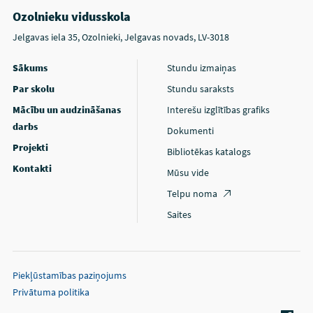
Ozolnieku vidusskola
Jelgavas iela 35, Ozolnieki, Jelgavas novads, LV-3018
Sākums
Stundu izmaiņas
Par skolu
Stundu saraksts
Mācību un audzināšanas
Interešu izglītības grafiks
darbs
Dokumenti
Projekti
Bibliotēkas katalogs
Kontakti
Mūsu vide
Telpu noma
Saites
Piekļūstamības paziņojums
Privātuma politika