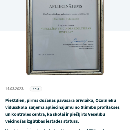
14.03.2023.
EKO
Piektdien, pirms došanās pavasara brīvlaikā, Ozolnieku
vidusskola saņēma apliecinājumu no Slimību profilakses
un kontroles centra, ka skolai ir piešķirts Veselību
veicinošas izglītības iestādes statuss.