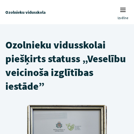
Ozolnieku vidusskola
Izvēlne
Ozolnieku vidusskolai
piešķirts statuss „Veselību
veicinoša izglītības
iestāde”