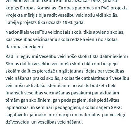
Veselību veicinošo skolu kustība aizsākās 1992.gadā kā
kopīgs Eiropas Komisijas, Eiropas padomes un PVO projekts.
Projekta mērķis bija radīt veselību veicinošu vidi skolās.
Latvijā projekts tika uzsākts 1993.gadā.
Nacionālais veselību veicinošais skolu tīkls apvieno skolas,
kas veselības veicināšanu skolā redz kā vienu no skolas
darbības mērķiem.
Kādi ir ieguvumi Veselību veicinošo skolu tīkla dalībniekiem?
Skolas dalība veselību veicinošo skolu tīklā dod iespēju
skolām dalīties pieredzē un gūt jaunas idejas par veselības
veicināšanas praksi skolās, skolas tiek atbalstītas arī veselību
veicinošu aktivitāšu īstenošanā- no valsts budžeta tiek
finansēti veselības veicināšanas pasākumi par aktuālām
tēmām gan skolēniem, gan pedagogiem, tiek piedāvātas
apmācības un semināri pedagogiem, skolas saņem SPKC
sagatavotu jaunāko informāciju un materiālus par veselīgu
dzīvesveidu un veselības veicināšanu.