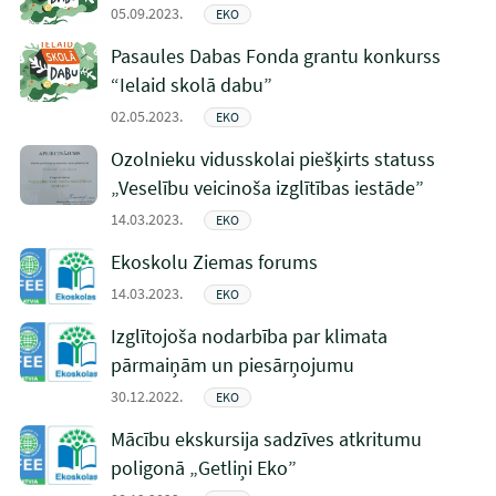
05.09.2023.
EKO
Pasaules Dabas Fonda grantu konkurss
“Ielaid skolā dabu”
02.05.2023.
EKO
Ozolnieku vidusskolai piešķirts statuss
„Veselību veicinoša izglītības iestāde”
14.03.2023.
EKO
Ekoskolu Ziemas forums
14.03.2023.
EKO
Izglītojoša nodarbība par klimata
pārmaiņām un piesārņojumu
30.12.2022.
EKO
Mācību ekskursija sadzīves atkritumu
poligonā „Getliņi Eko”