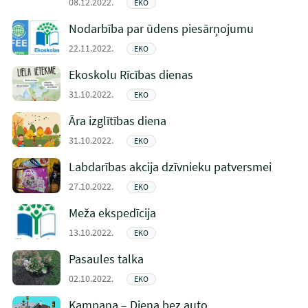
08.12.2022.
EKO
Nodarbība par ūdens piesārņojumu
22.11.2022.
EKO
Ekoskolu Rīcības dienas
31.10.2022.
EKO
Āra izglītības diena
31.10.2022.
EKO
Labdarības akcija dzīvnieku patversmei
27.10.2022.
EKO
Meža ekspedīcija
13.10.2022.
EKO
Pasaules talka
02.10.2022.
EKO
Kampaņa – Diena bez auto