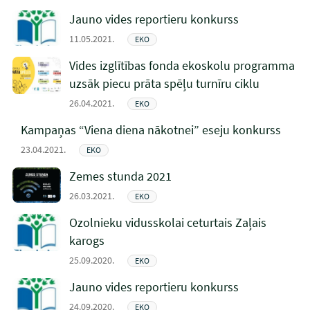
Jauno vides reportieru konkurss
11.05.2021.
EKO
Vides izglītības fonda ekoskolu programma
uzsāk piecu prāta spēļu turnīru ciklu
26.04.2021.
EKO
Kampaņas “Viena diena nākotnei” eseju konkurss
23.04.2021.
EKO
Zemes stunda 2021
26.03.2021.
EKO
Ozolnieku vidusskolai ceturtais Zaļais
karogs
25.09.2020.
EKO
Jauno vides reportieru konkurss
24.09.2020.
EKO