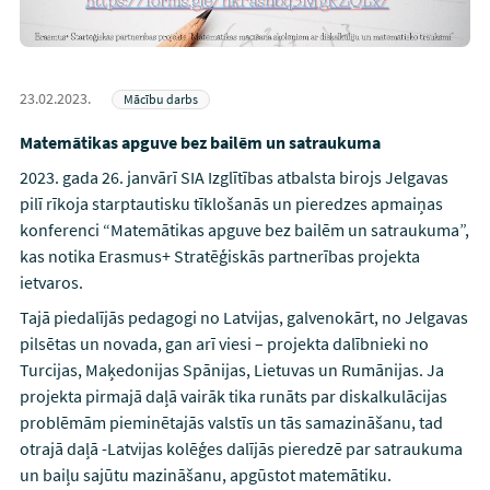
23.02.2023.
Mācību darbs
Matemātikas apguve bez bailēm un satraukuma
2023. gada 26. janvārī SIA Izglītības atbalsta birojs Jelgavas
pilī rīkoja starptautisku tīklošanās un pieredzes apmaiņas
konferenci “Matemātikas apguve bez bailēm un satraukuma”,
kas notika Erasmus+ Stratēģiskās partnerības projekta
ietvaros.
Tajā piedalījās pedagogi no Latvijas, galvenokārt, no Jelgavas
pilsētas un novada, gan arī viesi – projekta dalībnieki no
Turcijas, Maķedonijas Spānijas, Lietuvas un Rumānijas. Ja
projekta pirmajā daļā vairāk tika runāts par diskalkulācijas
problēmām pieminētajās valstīs un tās samazināšanu, tad
otrajā daļā -Latvijas kolēģes dalījās pieredzē par satraukuma
un baiļu sajūtu mazināšanu, apgūstot matemātiku.