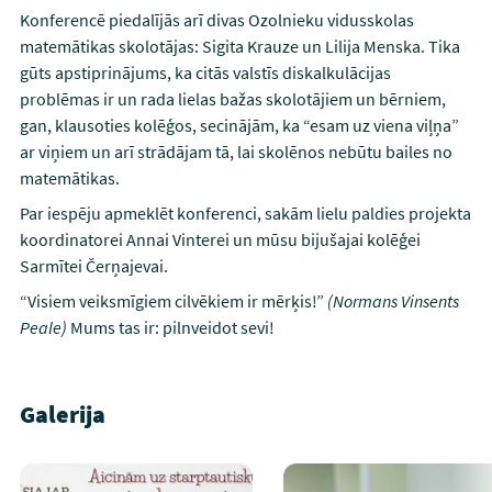
Konferencē piedalījās arī divas Ozolnieku vidusskolas
matemātikas skolotājas: Sigita Krauze un Lilija Menska. Tika
gūts apstiprinājums, ka citās valstīs diskalkulācijas
problēmas ir un rada lielas bažas skolotājiem un bērniem,
gan, klausoties kolēģos, secinājām, ka “esam uz viena viļņa”
ar viņiem un arī strādājam tā, lai skolēnos nebūtu bailes no
matemātikas.
Par iespēju apmeklēt konferenci, sakām lielu paldies projekta
koordinatorei Annai Vinterei un mūsu bijušajai kolēģei
Sarmītei Čerņajevai.
“Visiem veiksmīgiem cilvēkiem ir mērķis!”
(Normans Vinsents
Peale)
Mums tas ir: pilnveidot sevi!
Galerija