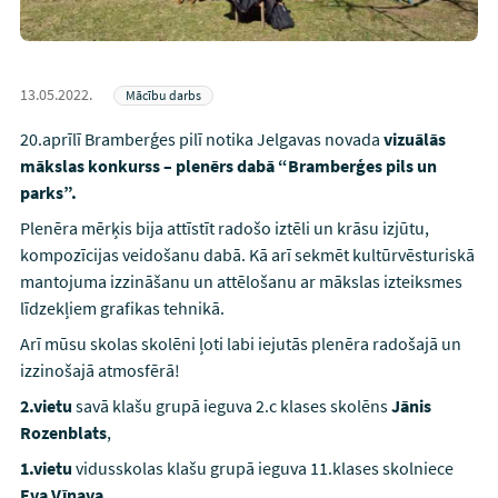
13.05.2022.
Mācību darbs
20.aprīlī Bramberģes pilī notika Jelgavas novada
vizuālās
mākslas konkurss – plenērs dabā
“Bramberģes pils un
parks”.
Plenēra mērķis bija attīstīt radošo iztēli un krāsu izjūtu,
kompozīcijas veidošanu dabā. Kā arī sekmēt kultūrvēsturiskā
mantojuma izzināšanu un attēlošanu ar mākslas izteiksmes
līdzekļiem grafikas tehnikā.
Arī mūsu skolas skolēni ļoti labi iejutās plenēra radošajā un
izzinošajā atmosfērā!
2.vietu
savā klašu grupā ieguva 2.c klases skolēns
Jānis
Rozenblats
,
1.vietu
vidusskolas klašu grupā ieguva 11.klases skolniece
Eva Vīnava,