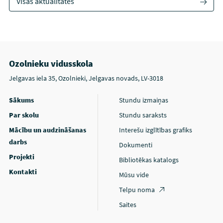
Visas aktualitātes
Ozolnieku vidusskola
Jelgavas iela 35, Ozolnieki, Jelgavas novads, LV-3018
Sākums
Stundu izmaiņas
Par skolu
Stundu saraksts
Mācību un audzināšanas
Interešu izglītības grafiks
darbs
Dokumenti
Projekti
Bibliotēkas katalogs
Kontakti
Mūsu vide
Telpu noma
Saites