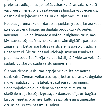
projekta tradīcija – uzņemošās valsts kultūras vakars, kurā
vācu viesģimenes bija pagatavojušas tipiskus vācu ēdienus,
dalībnieki dejoja vācu dejas un klausījās vācu mūziku!
Nedēļas garumā skolēni darbojās jauktās grupās, lai visi kopā
izveidotu vienu kopīgu un digitālu produktu – Adventes
kalendāru! Skolēni izmantoja dažādus digitālos rīkus, kas
ļāva savstarpēji dalīties ne tikai ar savām digitālās pasaules
zināšanām, bet arī par katras valsts Ziemassvētku tradīcijām
un to vēsturi. Šie rīki ne tikai veicināja skolēnu tehniskās
prasmes, bet arī palīdzēja izprast, kā digitālā vide var veicināt
sadarbību starp dažādu valstu jauniešiem.
Šis brauciens bija lieliska iespēja ne tikai izzināt katras
dalībvalsts Ziemassvētku tradīcijas, bet arī izprast, kā digitālie
rīki var palīdzēt mums labāk iepazīt pasauli ap mums!
Sadarbojoties ar jauniešiem no citām valstīm, mūsu
skolēniem bija iespēja izprast, cik daudzveidīga un bagāta ir
Eiropa. Iegūtās prasmes, kultūras izpratne un jauniegūtie
draugi paliks atmiņās uz ilgu laiku!