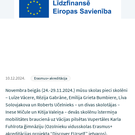
10.12.2024.
Erasmus+ akreditācija
Novembra beigās (24.-29.11.2024.) mūsu skolas pieci skolēni
– Luīze Vācere, Rēzija Gabrāne, Emīlija Grieta Bumbiere, Līva
Solovjakova un Roberts Učelnieks – un divas skolotājas –
Inese Mičule un Kitija Valeiņa – devās skolēnu īstermiņa
mobilitātes braucienā uz Vācijas pilsētas Vupertāles Karla
Fuhlrota ģimnāziju (Ozolnieku vidusskolas Erasmus+
akreditācijas projekta “Discover EUrself” ietvaros).