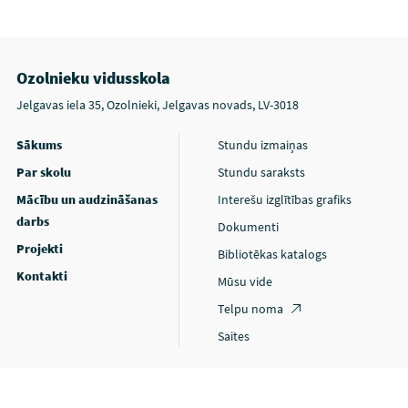
Ozolnieku vidusskola
Jelgavas iela 35, Ozolnieki, Jelgavas novads, LV-3018
Sākums
Stundu izmaiņas
Par skolu
Stundu saraksts
Mācību un audzināšanas
Interešu izglītības grafiks
darbs
Dokumenti
Projekti
Bibliotēkas katalogs
Kontakti
Mūsu vide
Telpu noma
Saites