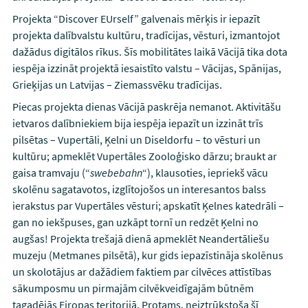
Projekta “Discover EUrself” galvenais mērķis ir iepazīt
projekta dalībvalstu kultūru, tradīcijas, vēsturi, izmantojot
dažādus digitālos rīkus. Šīs mobilitātes laikā Vācijā tika dota
iespēja izzināt projektā iesaistīto valstu – Vācijas, Spānijas,
Grieķijas un Latvijas – Ziemassvēku tradīcijas.
Piecas projekta dienas Vācijā paskrēja nemanot. Aktivitāšu
ietvaros dalībniekiem bija iespēja iepazīt un izzināt trīs
pilsētas – Vupertāli, Ķelni un Diseldorfu – to vēsturi un
kultūru; apmeklēt Vupertāles Zooloģisko dārzu; braukt ar
gaisa tramvaju (“
swebebahn
“), klausoties, iepriekš vācu
skolēnu sagatavotos, izglītojošos un interesantos balss
ierakstus par Vupertāles vēsturi; apskatīt Ķelnes katedrāli –
gan no iekšpuses, gan uzkāpt tornī un redzēt Ķelni no
augšas! Projekta trešajā dienā apmeklēt Neandertāliešu
muzeju (Metmanes pilsētā), kur gids iepazīstināja skolēnus
un skolotājus ar dažādiem faktiem par cilvēces attīstības
sākumposmu un pirmajām cilvēkveidīgajām būtnēm
tagadējās Eiropas teritorijā. Protams, neiztrūkstoša šī