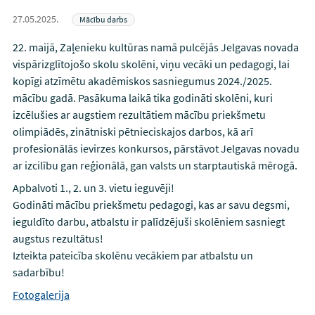
27.05.2025.
Mācību darbs
22. maijā, Zaļenieku kultūras namā pulcējās Jelgavas novada
vispārizglītojošo skolu skolēni, viņu vecāki un pedagogi, lai
kopīgi atzīmētu akadēmiskos sasniegumus 2024./2025.
mācību gadā. Pasākuma laikā tika godināti skolēni, kuri
izcēlušies ar augstiem rezultātiem mācību priekšmetu
olimpiādēs, zinātniski pētnieciskajos darbos, kā arī
profesionālās ievirzes konkursos, pārstāvot Jelgavas novadu
ar izcilību gan reģionālā, gan valsts un starptautiskā mērogā.
Apbalvoti 1., 2. un 3. vietu ieguvēji!
Godināti mācību priekšmetu pedagogi, kas ar savu degsmi,
ieguldīto darbu, atbalstu ir palīdzējuši skolēniem sasniegt
augstus rezultātus!
Izteikta pateicība skolēnu vecākiem par atbalstu un
sadarbību!
Fotogalerija