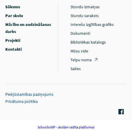
Sākums
Stundu izmaiņas
Par skolu
Stundu saraksts
Mācību un audzināšanas
Interešu izglītības grafiks
darbs
Dokumenti
Projekti
Bibliotēkas katalogs
Kontakti
Mūsu vide
Telpu noma
Saites
Piekļūstamības paziņojums
Privātuma politika
SchoolioWP - skolām radīta platforma!