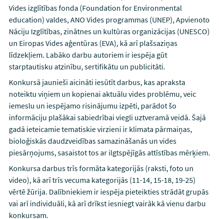
Vides izglītības fonda (Foundation for Environmental
education) valdes, ANO Vides programmas (UNEP), Apvienoto
Nāciju Izglītības, zinātnes un kultūras organizācijas (UNESCO)
un Eiropas Vides aģentūras (EVA), kā arī plašsaziņas
līdzekļiem. Labāko darbu autoriem ir iespēja gūt
starptautisku atzinību, sertifikātu un publicitāti.
Konkursā jaunieši aicināti iesūtīt darbus, kas apraksta
noteiktu viņiem un kopienai aktuālu vides problēmu, veic
iemeslu un iespējamo risinājumu izpēti, parādot šo
informāciju plašākai sabiedrībai viegli uztveramā veidā. Šajā
gadā ieteicamie tematiskie virzieni ir klimata pārmaiņas,
bioloģiskās daudzveidības samazināšanās un vides
piesārņojums, sasaistot tos ar ilgtspējīgās attīstības mērķiem.
Konkursa darbus trīs formāta kategorijās (raksti, foto un
video), kā arī trīs vecuma kategorijās (11-14, 15-18, 19-25)
vērtē žūrija. Dalībniekiem ir iespēja pieteikties strādāt grupās
vai arī individuāli, kā arī drīkst iesniegt vairāk kā vienu darbu
konkursam.