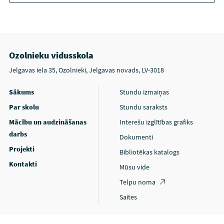
Ozolnieku vidusskola
Jelgavas iela 35, Ozolnieki, Jelgavas novads, LV-3018
Sākums
Stundu izmaiņas
Par skolu
Stundu saraksts
Mācību un audzināšanas
Interešu izglītības grafiks
darbs
Dokumenti
Projekti
Bibliotēkas katalogs
Kontakti
Mūsu vide
Telpu noma
Saites