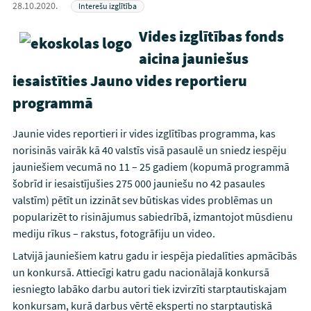
28.10.2020.
Interešu izglītība
Vides izglītības fonds
aicina jauniešus
iesaistīties Jauno vides reportieru
programmā
Jaunie vides reportieri ir vides izglītības programma, kas
norisinās vairāk kā 40 valstīs visā pasaulē un sniedz iespēju
jauniešiem vecumā no 11 – 25 gadiem (kopumā programmā
šobrīd ir iesaistījušies 275 000 jauniešu no 42 pasaules
valstīm) pētīt un izzināt sev būtiskas vides problēmas un
popularizēt to risinājumus sabiedrībā, izmantojot mūsdienu
mediju rīkus – rakstus, fotogrāfiju un video.
Latvijā jauniešiem katru gadu ir iespēja piedalīties apmācībās
un konkursā. Attiecīgi katru gadu nacionālajā konkursā
iesniegto labāko darbu autori tiek izvirzīti starptautiskajam
konkursam, kurā darbus vērtē eksperti no starptautiskā