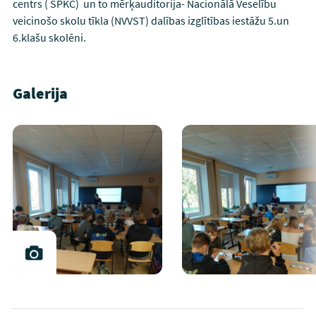
centrs ( SPKC) un to mērķauditorija- Nacionālā Veselību
veicinošo skolu tīkla (NVVST) dalības izglītības iestāžu 5.un
6.klašu skolēni.
Galerija