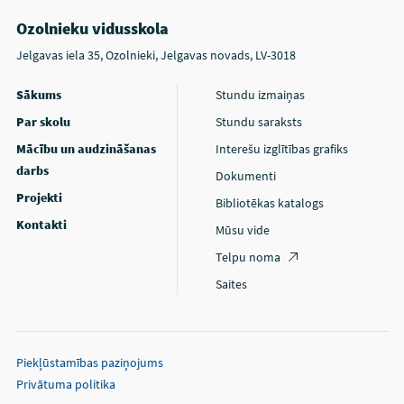
Ozolnieku vidusskola
Jelgavas iela 35, Ozolnieki, Jelgavas novads, LV-3018
Sākums
Stundu izmaiņas
Par skolu
Stundu saraksts
Mācību un audzināšanas
Interešu izglītības grafiks
darbs
Dokumenti
Projekti
Bibliotēkas katalogs
Kontakti
Mūsu vide
Telpu noma
Saites
Piekļūstamības paziņojums
Privātuma politika