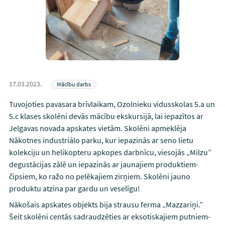
17.03.2023.
Mācību darbs
Tuvojoties pavasara brīvlaikam, Ozolnieku vidusskolas 5.a un
5.c klases skolēni devās mācību ekskursijā, lai iepazītos ar
Jelgavas novada apskates vietām. Skolēni apmeklēja
Nākotnes industriālo parku, kur iepazinās ar seno lietu
kolekciju un helikopteru apkopes darbnīcu, viesojās „Milzu”
degustācijas zālē un iepazinās ar jaunajiem produktiem-
čipsiem, ko ražo no pelēkajiem zirņiem. Skolēni jauno
produktu atzina par gardu un veselīgu!
Nākošais apskates objekts bija strausu ferma „Mazzariņi.”
Šeit skolēni centās sadraudzēties ar eksotiskajiem putniem-