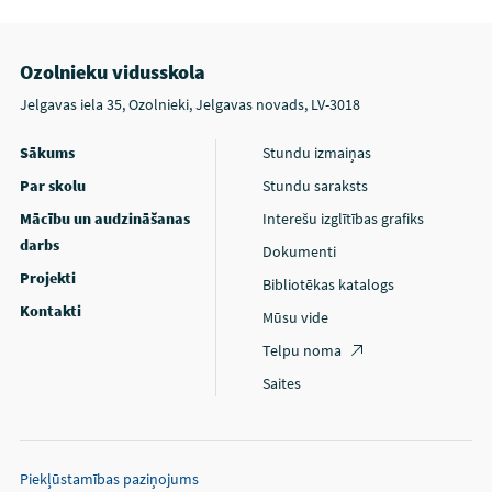
Ozolnieku vidusskola
Jelgavas iela 35, Ozolnieki, Jelgavas novads, LV-3018
Sākums
Stundu izmaiņas
Par skolu
Stundu saraksts
Mācību un audzināšanas
Interešu izglītības grafiks
darbs
Dokumenti
Projekti
Bibliotēkas katalogs
Kontakti
Mūsu vide
Telpu noma
Saites
Piekļūstamības paziņojums