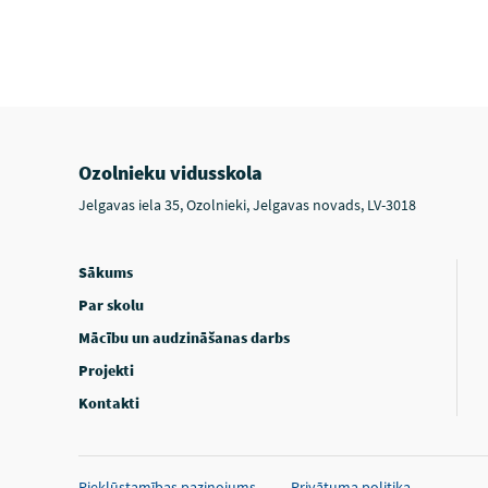
Ozolnieku vidusskola
Jelgavas iela 35, Ozolnieki, Jelgavas novads, LV-3018
Sākums
Par skolu
Mācību un audzināšanas darbs
Projekti
Kontakti
Piekļūstamības paziņojums
Privātuma politika