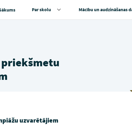
Par skolu
Mācību un audzināšanas d
Sākums
 priekšmetu
em
mpiāžu uzvarētājiem