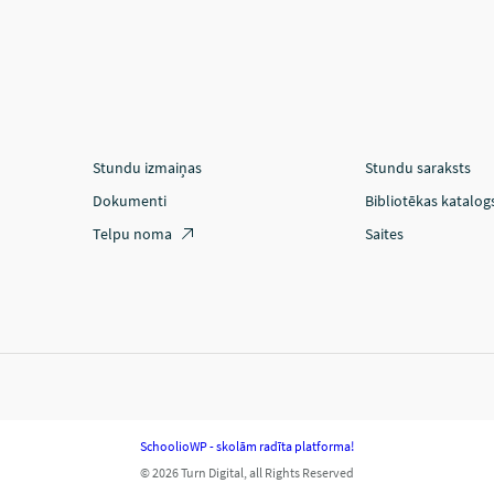
Stundu izmaiņas
Stundu saraksts
Dokumenti
Bibliotēkas katalog
Telpu noma
Saites
SchoolioWP - skolām radīta platforma!
© 2026 Turn Digital, all Rights Reserved