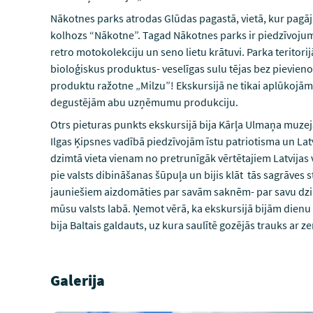
Nākotnes parks atrodas Glūdas pagastā, vietā, kur pagāj
kolhozs “Nākotne”. Tagad Nākotnes parks ir piedzīvojumu
retro motokolekciju un seno lietu krātuvi. Parka teritori
bioloģiskus produktus- veselīgas sulu tējas bez pievien
produktu ražotne „Milzu”! Ekskursijā ne tikai aplūkojām s
degustējām abu uzņēmumu produkciju.
Otrs pieturas punkts ekskursijā bija Kārļa Ulmaņa muzejs
Ilgas Ķipsnes vadībā piedzīvojām īstu patriotisma un Lat
dzimtā vieta vienam no pretrunīgāk vērtētajiem Latvijas va
pie valsts dibināšanas šūpuļa un bijis klāt tās sagrāves s
jauniešiem aizdomāties par savām saknēm- par savu dzimtu
mūsu valsts labā. Ņemot vērā, ka ekskursijā bijām dienu
bija Baltais galdauts, uz kura saulītē gozējās trauks ar
Galerija