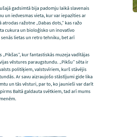
ušajā gadsimtā bija padomju laikā slavenais
 un iedvesmas vieta, kur var iepazīties ar
jā atrodas ražotne „Dabas dots,” kas ražo
ota cukura un bioloģisko un inovatīvo
enās lietas un retro tehniku, bet arī
 „Pikšas”, kur fantastiskās muzeja vadītājas
vijas vēstures paraugstundu. „Pikšu” sēta ir
lsts politiķiem, valstsvīriem, kurš stāvējis
tundās. Ar savu aizraujošo stāstījumi gide lika
 un tās vēsturi, par to, ko jaunieši var darīt
 pirms Baltā galdauta svētkiem, tad arī mums
 zemenēm.