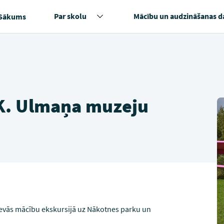
Par skolu
Mācību un audzināšanas d
Sākums
 K. Ulmaņa muzeju
 devās mācību ekskursijā uz Nākotnes parku un