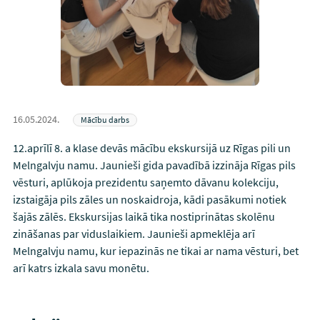
16.05.2024.
Mācību darbs
12.aprīlī 8. a klase devās mācību ekskursijā uz Rīgas pili un
Melngalvju namu. Jaunieši gida pavadībā izzināja Rīgas pils
vēsturi, aplūkoja prezidentu saņemto dāvanu kolekciju,
izstaigāja pils zāles un noskaidroja, kādi pasākumi notiek
šajās zālēs. Ekskursijas laikā tika nostiprinātas skolēnu
zināšanas par viduslaikiem. Jaunieši apmeklēja arī
Melngalvju namu, kur iepazinās ne tikai ar nama vēsturi, bet
arī katrs izkala savu monētu.