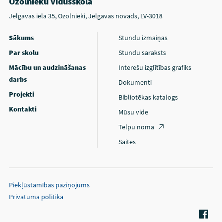
Ozolnieku vidusskola
Jelgavas iela 35, Ozolnieki, Jelgavas novads, LV-3018
Sākums
Stundu izmaiņas
Par skolu
Stundu saraksts
Mācību un audzināšanas
Interešu izglītības grafiks
darbs
Dokumenti
Projekti
Bibliotēkas katalogs
Kontakti
Mūsu vide
Telpu noma
Saites
Piekļūstamības paziņojums
Privātuma politika