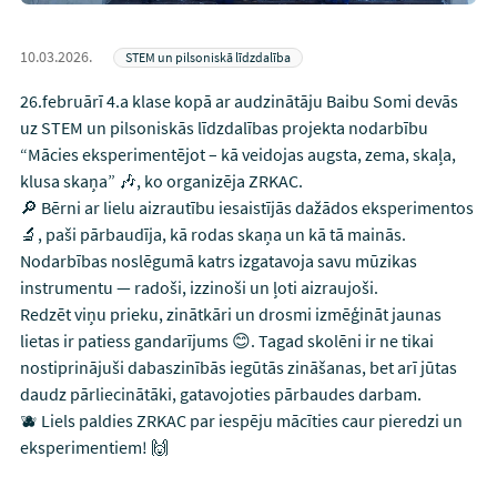
10.03.2026.
STEM un pilsoniskā līdzdalība
26.februārī 4.a klase kopā ar audzinātāju Baibu Somi devās
uz STEM un pilsoniskās līdzdalības projekta nodarbību
“Mācies eksperimentējot – kā veidojas augsta, zema, skaļa,
klusa skaņa” 🎶, ko organizēja ZRKAC.
🔎 Bērni ar lielu aizrautību iesaistījās dažādos eksperimentos
🔬, paši pārbaudīja, kā rodas skaņa un kā tā mainās.
Nodarbības noslēgumā katrs izgatavoja savu mūzikas
instrumentu — radoši, izzinoši un ļoti aizraujoši.
Redzēt viņu prieku, zinātkāri un drosmi izmēģināt jaunas
lietas ir patiess gandarījums 😊. Tagad skolēni ir ne tikai
nostiprinājuši dabaszinībās iegūtās zināšanas, bet arī jūtas
daudz pārliecinātāki, gatavojoties pārbaudes darbam.
🫐 Liels paldies ZRKAC par iespēju mācīties caur pieredzi un
eksperimentiem! 🙌