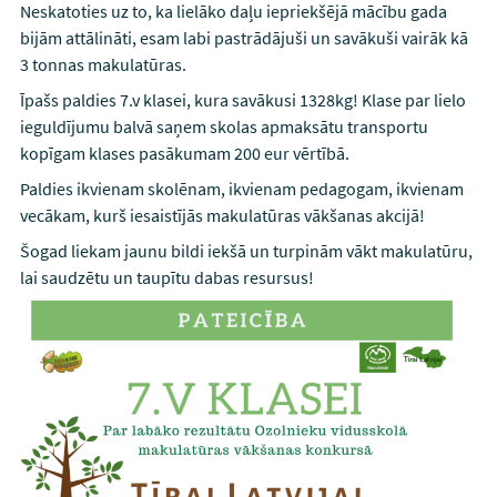
Neskatoties uz to, ka lielāko daļu iepriekšējā mācību gada
bijām attālināti, esam labi pastrādājuši un savākuši vairāk kā
3 tonnas makulatūras.
Īpašs paldies 7.v klasei, kura savākusi 1328kg! Klase par lielo
ieguldījumu balvā saņem skolas apmaksātu transportu
kopīgam klases pasākumam 200 eur vērtībā.
Paldies ikvienam skolēnam, ikvienam pedagogam, ikvienam
vecākam, kurš iesaistījās makulatūras vākšanas akcijā!
Šogad liekam jaunu bildi iekšā un turpinām vākt makulatūru,
lai saudzētu un taupītu dabas resursus!