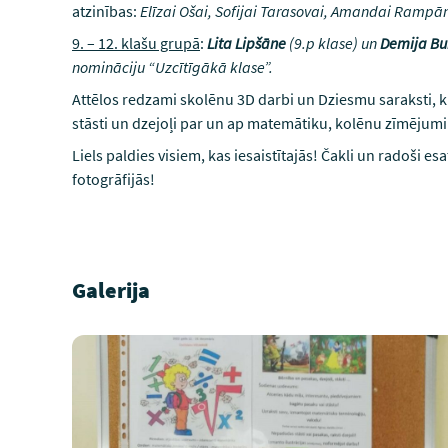
atzinības:
Elīzai Ošai, Sofijai Tarasovai, Amandai Ramp
9. – 12. klašu grupā
:
Lita Lipšāne
(9.p klase) un
Demija Bu
nomināciju “Uzcītīgākā klase”.
Attēlos redzami skolēnu 3D darbi un Dziesmu saraksti, ku
stāsti un dzejoļi par un ap matemātiku, kolēnu zīmējum
Liels paldies visiem, kas iesaistītajās! Čakli un radoši es
fotogrāfijās!
Galerija