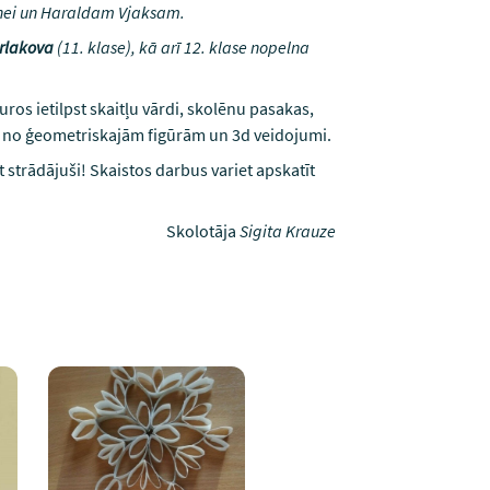
ānei un Haraldam Vjaksam.
rlakova
(11. klase), kā arī 12. klase nopelna
ros ietilpst skaitļu vārdi, skolēnu pasakas,
i no ģeometriskajām figūrām un 3d veidojumi.
at strādājuši! Skaistos darbus variet apskatīt
Skolotāja
Sigita Krauze