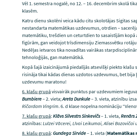
Vēl 1. semestra nogalē, no 12. – 16. decembrim skolā tik
klasēm.
Katru dienu skolēni veica kādu citu skolotājas Sigitas s
nestandarta matemātikas uzdevumus, otrdien – sacerēja 
matemātiku, trešdien un ceturtdien to sasaistījām kopā
figūrām, gan veidojot trīsdimensiju Ziemassvētku rotāj
Nedēļas ietvaros tika novadītas vairākas starpdisciplinā
tehnoloģijās, gan matemātikā.
Kopā šajā izaicinājumā piedalījās atsevišķi piekto klašu sk
risināja tikai kādas dienas uzdotos uzdevumus, bet bija ļ
uzdevumu maratonu!
6. klašu grupā
visvairāk punktus par uzdevumiem ieguv
Bumbiere
– 2. vieta;
Areta Dunkule
– 3. vieta, atzinību iz
Ričardam Vingrim
. 6. d klase nopelna nomināciju “Vieno
7. klašu grupā
:
Klāvs Silvestrs Sinkevičs
– 1. vieta,
Renārs 
atzinības:
Luīzei Vācerei, Līvai Leikumai, Alisei Bozovičai 
8. klašu grupā
:
Gundega Sirvide
– 1. vieta (
Matemātikas n