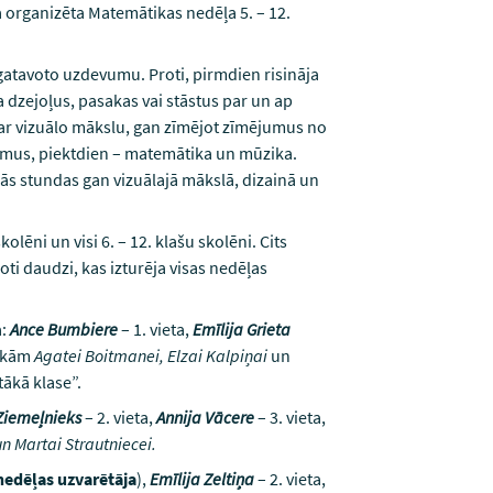
a organizēta Matemātikas nedēļa 5. – 12.
agatavoto uzdevumu. Proti, pirmdien risināja
dzejoļus, pasakas vai stāstus par un ap
 ar vizuālo mākslu, gan zīmējot zīmējumus no
umus, piektdien – matemātika un mūzika.
rās stundas gan vizuālajā mākslā, dizainā un
olēni un visi 6. – 12. klašu skolēni. Cits
oti daudzi, kas izturēja visas nedēļas
a:
Ance Bumbiere
– 1. vieta,
Emīlija Grieta
sakām
Agatei Boitmanei, Elzai Kalpiņai
un
tākā klase”.
Ziemeļnieks
– 2. vieta,
Annija Vācere
– 3. vieta,
un Martai Strautniecei.
edēļas uzvarētāja
),
Emīlija Zeltiņa
– 2. vieta,