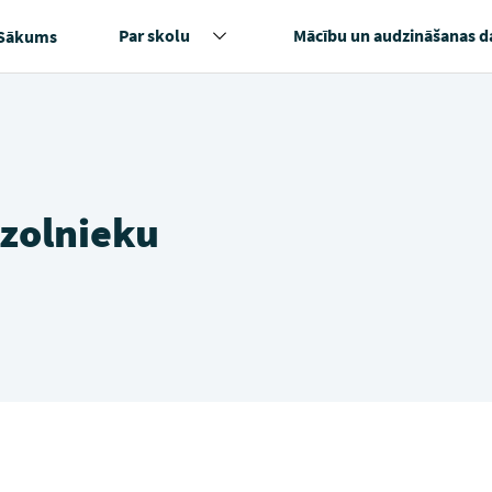
Par skolu
Mācību un audzināšanas d
Sākums
zolnieku