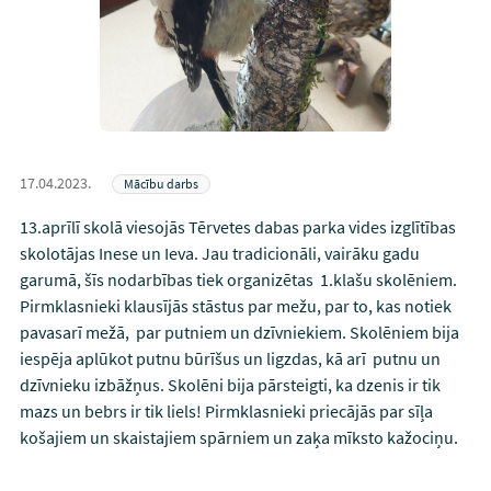
17.04.2023.
Mācību darbs
13.aprīlī skolā viesojās Tērvetes dabas parka vides izglītības
skolotājas Inese un Ieva. Jau tradicionāli, vairāku gadu
garumā, šīs nodarbības tiek organizētas 1.klašu skolēniem.
Pirmklasnieki klausījās stāstus par mežu, par to, kas notiek
pavasarī mežā, par putniem un dzīvniekiem. Skolēniem bija
iespēja aplūkot putnu būrīšus un ligzdas, kā arī putnu un
dzīvnieku izbāžņus. Skolēni bija pārsteigti, ka dzenis ir tik
mazs un bebrs ir tik liels! Pirmklasnieki priecājās par sīļa
košajiem un skaistajiem spārniem un zaķa mīksto kažociņu.