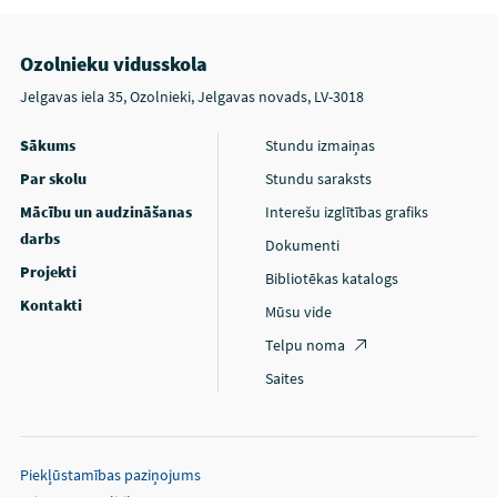
Ozolnieku vidusskola
Jelgavas iela 35, Ozolnieki, Jelgavas novads, LV-3018
Sākums
Stundu izmaiņas
Par skolu
Stundu saraksts
Mācību un audzināšanas
Interešu izglītības grafiks
darbs
Dokumenti
Projekti
Bibliotēkas katalogs
Kontakti
Mūsu vide
Telpu noma
Saites
Piekļūstamības paziņojums