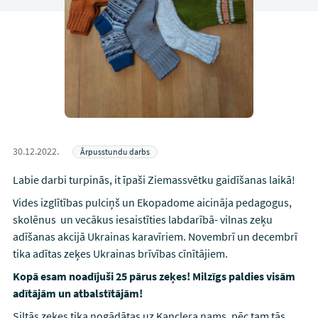
30.12.2022.
Ārpusstundu darbs
Labie darbi turpinās, it īpaši Ziemassvētku gaidīšanas laikā!
Vides izglītības pulciņš un Ekopadome aicināja pedagogus,
skolēnus un vecākus iesaistīties labdarībā- vilnas zeķu
adīšanas akcijā Ukrainas karavīriem. Novembrī un decembrī
tika adītas zeķes Ukrainas brīvības cīnītājiem.
Kopā esam noadījuši 25 pārus zeķes! Milzīgs paldies visām
adītājām un atbalstītājām!
Siltās zeķes tika nogādātas uz Kanclera nams, pēc tam tās