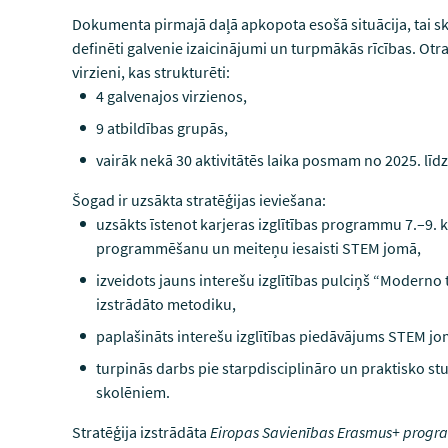
Dokumenta pirmajā daļā apkopota esošā situācija, tai sk
definēti galvenie izaicinājumi un turpmākās rīcības. Otra
virzieni, kas strukturēti:
4 galvenajos virzienos,
9 atbildības grupās,
vairāk nekā 30 aktivitātēs laika posmam no 2025. līd
Šogad ir uzsākta stratēģijas ieviešana:
uzsākts īstenot karjeras izglītības programmu 7.–9. 
programmēšanu un meiteņu iesaisti STEM jomā,
izveidots jauns interešu izglītības pulciņš “Moderno 
izstrādāto metodiku,
paplašināts interešu izglītības piedāvājums STEM 
turpinās darbs pie starpdisciplināro un praktisko stu
skolēniem.
Stratēģija izstrādāta
Eiropas Savienības Erasmus+ progr