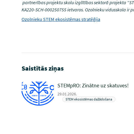
partnerības projektu skolu izglītības sektorā projekta 
KA220-SCH-000250755 ietvaros. Ozolnieku vidusskola ir pr
Ozolnieku STEM ekosistēmas stratēģija
Saistītās ziņas
STEMpRO: Zinātne uz skatuves!
29.01.2026.
STEM ekosistēmas dažādošana