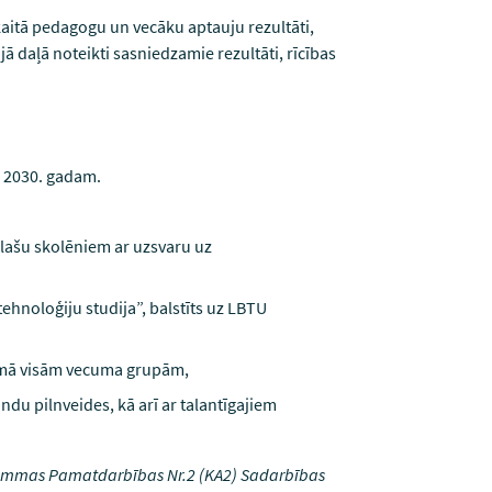
aitā pedagogu un vecāku aptauju rezultāti,
jā daļā noteikti sasniedzamie rezultāti, rīcības
z 2030. gadam.
klašu skolēniem ar uzsvaru uz
tehnoloģiju studija”, balstīts uz LBTU
jomā visām vecuma grupām,
ndu pilnveides, kā arī ar talantīgajiem
ammas Pamatdarbības Nr.2 (KA2)
Sadarbības