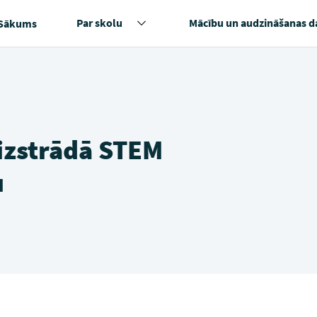
Par skolu
Mācību un audzināšanas d
Sākums
izstrādā STEM
u