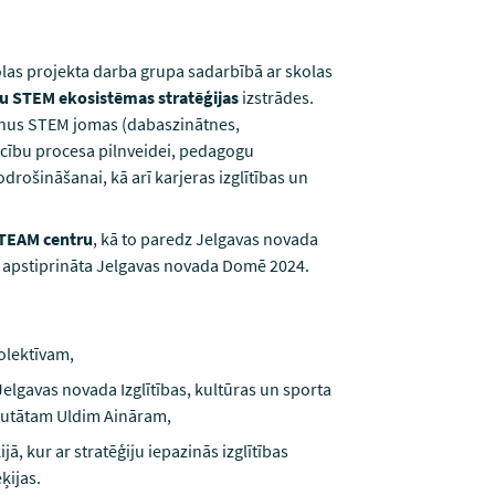
las projekta darba grupa sadarbībā ar skolas
u STEM ekosistēmas stratēģijas
izstrādes.
ienus STEM jomas (dabaszinātnes,
mācību procesa pilnveidei, pedagogu
ošināšanai, kā arī karjeras izglītības un
TEAM centru
, kā to paredz Jelgavas novada
s apstiprināta Jelgavas novada Domē 2024.
olektīvam,
Jelgavas novada Izglītības, kultūras un sporta
eputātam Uldim Aināram,
ā, kur ar stratēģiju iepazinās izglītības
ķijas.