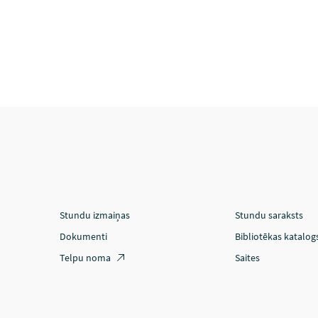
Stundu izmaiņas
Stundu saraksts
Dokumenti
Bibliotēkas katalog
Telpu noma
Saites