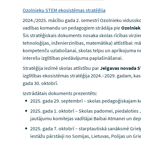
Ozolnieku STEM ekosistēmas stratēģija
2024./2025. mācību gada 2. semestrī Ozolnieku vidussko
vadības komandu un pedagogiem strādāja pie
Ozolniek
Šis stratēģiskais dokuments nosaka skolas rīcības virz
tehnoloģijas, inženierzinības, matemātika) attīstībai: 
kompetenču uzlabošanai, skolas telpu un aprīkojuma nodr
interešu izglītības piedāvājuma paplašināšanai.
Stratēģija iezīmē skolas attīstību par
Jelgavas novada S
izglītības ekosistēmas stratēģija 2024.–2029. gadam, ka
gada 30. oktobrī.
Izstrādātais dokuments prezentēts:
2025. gada 29. septembrī – skolas pedagoģiskajam k
2025. gada 1. oktobrī – Skolas padomei, piedaloties 
jautājumu komitejas vadītājai Baibai Atmanei un d
2025. gada 7. oktobrī – starptautiskā sanāksmē Grieķij
iestāžu pārstāvji no Somijas, Lietuvas, Polijas un Grie