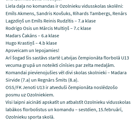
Liela daļa no komandas ir Ozolnieku vidusskolas skolēni:
Emīls Akmens, Sandris Kovšuks, Rihards Tambergs, Renārs
Lagzdiņš un Emīls Reinis Rudzītis – 7.a klase
Rodrigo Osis un Mārcis Multiņš – 7.c klase
Madars Čakāns – 6.a klase
Hugo Krastiņš – 4.b klase
Apsveicam un lepojamies!
Arī šogad šis sastāvs startē Latvijas čempionāta florbolā U13
vecuma grupā un noteikti cīnīsies par zelta medaļām.
Komandai pievienojušies vēl divi skolas skolnieki – Madara
Sirvide (7.a) un Regnārs Šmits (8.a).
OSS/FK Jenoti U13 ir atveduši čempionāta noslēdzošo
posmu uz Ozolniekiem.
Visi laipni aicināti apskatīt un atbalstīt Ozolnieku vidusskolas
labākos florbolistus un komandu – sestdien, 15.februārī,
Ozolnieku sporta skolā.