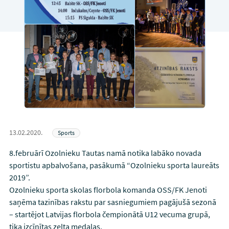
13.02.2020.
Sports
8.februārī Ozolnieku Tautas namā notika labāko novada
sportistu apbalvošana, pasākumā “Ozolnieku sporta laureāts
2019”.
Ozolnieku sporta skolas florbola komanda OSS/FK Jenoti
saņēma tazinības rakstu par sasniegumiem pagājušā sezonā
– startējot Latvijas florbola čempionātā U12 vecuma grupā,
tika izcīnītas zelta medaļas.