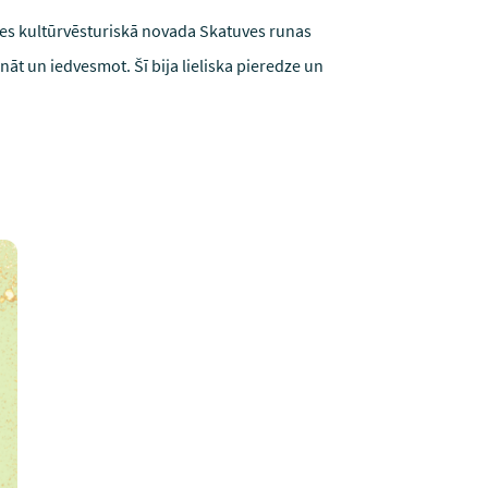
les kultūrvēsturiskā novada Skatuves runas
nāt un iedvesmot. Šī bija lieliska pieredze un