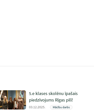
5.e klases skolēnu īpašais
piedzīvojums Rīgas pilī!
03.12.2025.
Mācību darbs