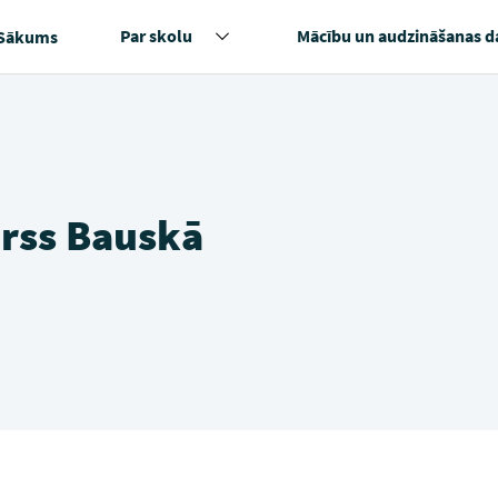
Par skolu
Mācību un audzināšanas d
Sākums
rss Bauskā