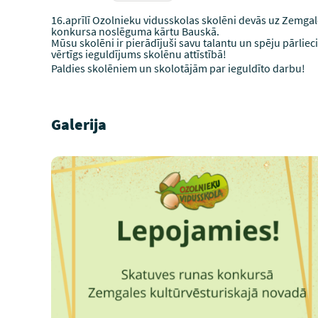
16.aprīlī Ozolnieku vidusskolas skolēni devās uz Zemga
konkursa noslēguma kārtu Bauskā.
Mūsu skolēni ir pierādījuši savu talantu un spēju pārlieci
vērtīgs ieguldījums skolēnu attīstībā!
Paldies skolēniem un skolotājām par ieguldīto darbu!
Galerija