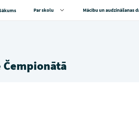
Par skolu
Mācību un audzināšanas d
Sākums
Čē Čempionātā