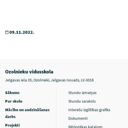
09.11.2022.
Ozolnieku vidusskola
Jelgavas iela 35, Ozolnieki, Jelgavas novads, LV-3018
Sākums
Stundu izmaiņas
Par skolu
Stundu saraksts
Mācību un audzināšanas
Interešu izglītības grafiks
darbs
Dokumenti
Projekti
Bibliotēkas katalogs