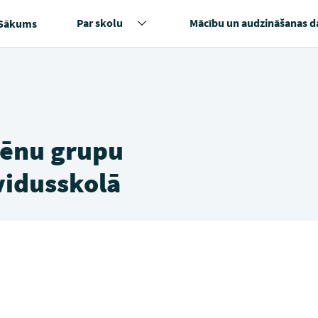
Par skolu
Mācību un audzināšanas d
Sākums
lēnu grupu
vidusskolā