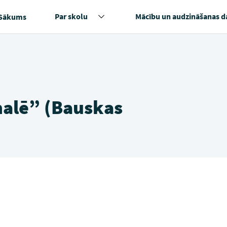
Par skolu
Mācību un audzināšanas d
Sākums
malē” (Bauskas