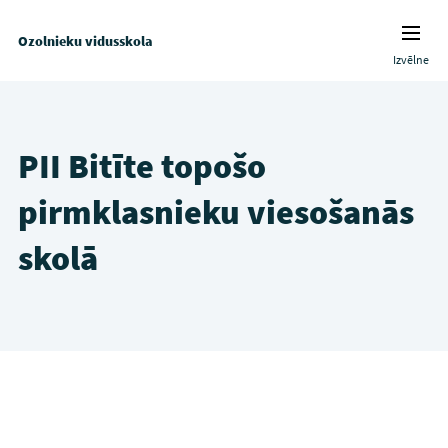
Ozolnieku vidusskola
Izvēlne
PII Bitīte topošo
pirmklasnieku viesošanās
skolā