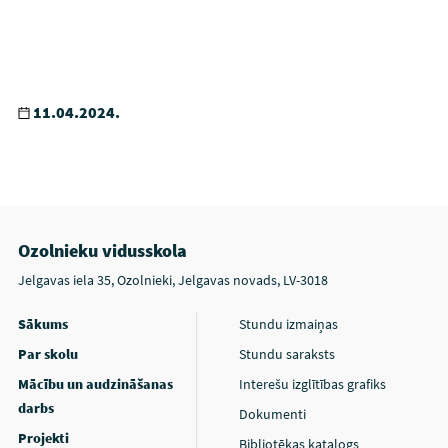
11.04.2024.
Ozolnieku vidusskola
Jelgavas iela 35, Ozolnieki, Jelgavas novads, LV-3018
Sākums
Stundu izmaiņas
Par skolu
Stundu saraksts
Mācību un audzināšanas
Interešu izglītības grafiks
darbs
Dokumenti
Projekti
Bibliotēkas katalogs