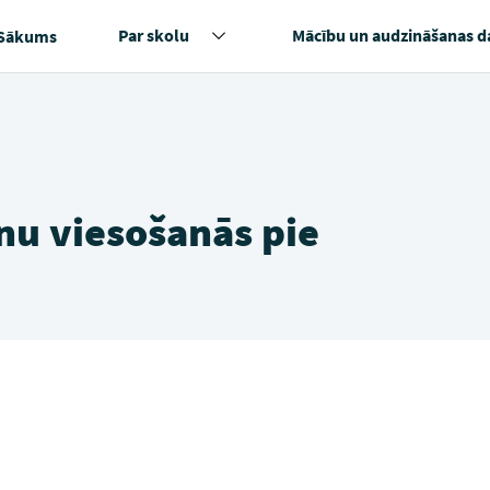
Par skolu
Mācību un audzināšanas d
Sākums
ēnu viesošanās pie