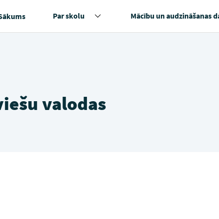
Par skolu
Mācību un audzināšanas d
Sākums
viešu valodas