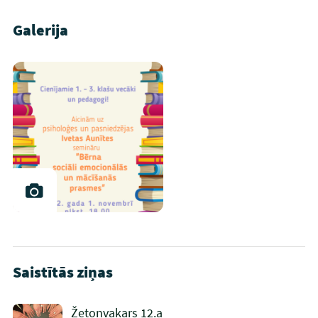
Galerija
Saistītās ziņas
Žetonvakars 12.a