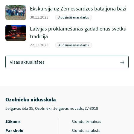
Ekskursija uz Zemessardzes bataljona bāzi
30.11.2023.
Audzināšanas darbs
Latvijas proklamēšanas gadadienas svētku
tradīcija
22.11.2023.
Audzināšanas darbs
Visas aktualitātes
Ozolnieku vidusskola
Jelgavas iela 35, Ozolnieki, Jelgavas novads, LV-3018
Sākums
Stundu izmaiņas
Par skolu
Stundu saraksts