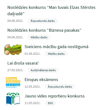
Noslēdzies konkurss “Man tuvais Elzas Stērstes
daiļradē”
04.06.2021.
Ārpusstundu darbs
Noslēdzies konkurss “Biznesa pasakas”
04.06.2021.
Mācību darbs
Sveiciens mācību gada noslēgumā
01.06.2021.
Mācību darbs
Lai droša vasara!
27.05.2021.
Audzināšanas darbs
Eiropas eksāmens
12.05.2021.
Ārpusstundu darbs
Jauno vides reportieru konkurss
11.05.2021.
EKO