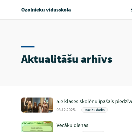
Ozolnieku vidusskola
Aktualitāšu arhīvs
5.e klases skolēnu īpašais piedzīv
03.12.2025.
Mācību darbs
Vecāku dienas