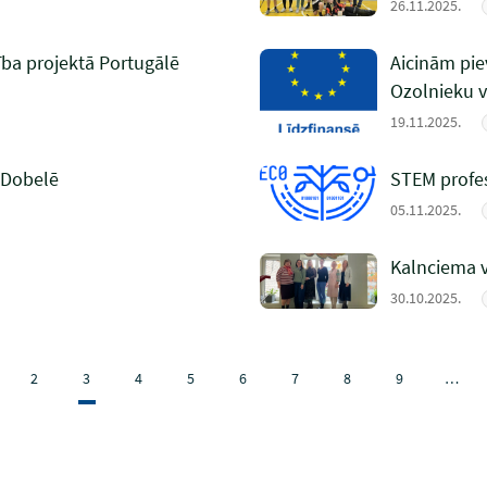
26.11.2025.
ība projektā Portugālē
Aicinām pie
Ozolnieku 
19.11.2025.
 Dobelē
STEM profes
05.11.2025.
Kalnciema v
30.10.2025.
2
3
4
5
6
7
8
9
…