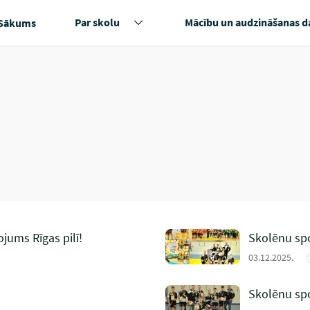
Par skolu
Mācību un audzināšanas d
Sākums
ojums Rīgas pilī!
Skolēnu spo
03.12.2025.
Skolēnu spo