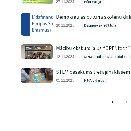
27.11.2025.
Informācija
Demokrātijas pulciņa skolēnu dal
20.11.2025.
Erasmus+ akreditācija
Mācību ekskursija uz “OPENtech”
12.11.2025.
STEM un pilsoniskā līdzdalība
STEM pasākums trešajām klasēm
05.11.2025.
Mācību darbs
◄
1