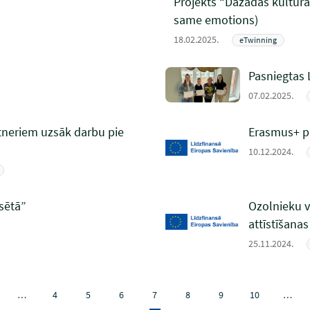
Projekts “Dažādas kultūras
same emotions)
18.02.2025.
eTwinning
Pasniegtas 
07.02.2025.
tneriem uzsāk darbu pie
Erasmus+ pr
10.12.2024.
lsētā”
Ozolnieku 
attīstīšanas
25.11.2024.
…
4
5
6
7
8
9
10
…