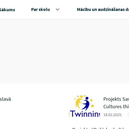
Par skolu
Mācību un audzināšanas d
Sākums
islavā
Projekts Sa
Cultures th
18.02.2025.