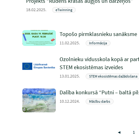
Projekts “Rudens krāsas augļos un dārzeņos”
18.02.2025.
eTwinning
Topošo pirmklasnieku sanāksme
11.02.2025.
Informācija
Ozolnieku vidusskola kopā ar par
STEM ekosistēmas izveides
13.01.2025.
STEM ekosistēmas dažādošana
Dalība konkursā “Putni – baltā pi
10.12.2024.
Mācību darbs
◄
1