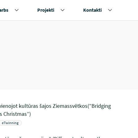
arbs
Projekti
Kontakti
vienojot kultūras šajos Ziemassvētkos(”Bridging
is Christmas”)
eTwinning