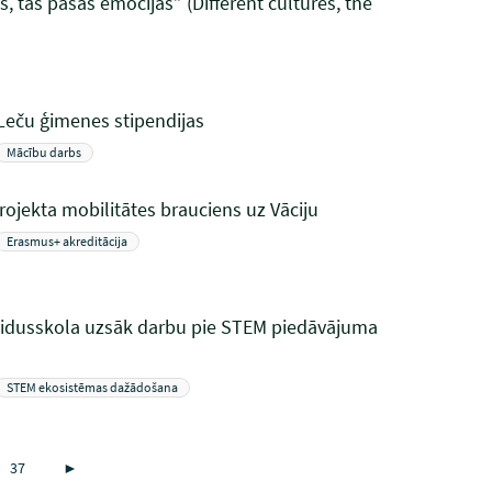
, tās pašas emocijas” (Different cultures, the
Leču ģimenes stipendijas
Mācību darbs
ojekta mobilitātes brauciens uz Vāciju
Erasmus+ akreditācija
vidusskola uzsāk darbu pie STEM piedāvājuma
STEM ekosistēmas dažādošana
37
►